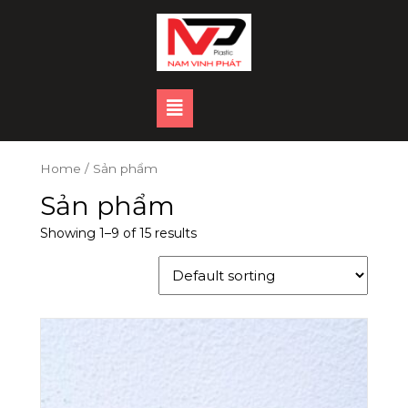
Skip
to
content
Open
Button
Home
/ Sản phẩm
Sản phẩm
Showing 1–9 of 15 results